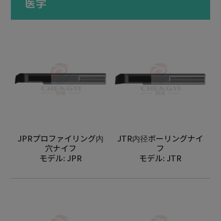
医学
フライス盤
バーフィーダー
航空宇宙
自動車
医学
軍事産業
光学
JPRプロファイリング内
JTR内径ボーリングナイ
穴ナイフ
フ
家電
モデル: JPR
モデル: JTR