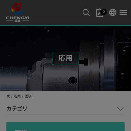
クッキー利用の管理について
0
応用
家
応用
医学
旋盤